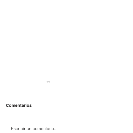
Comentarios
Escribir un comentario...
Extraescolar patinaje y
Extraescolar de