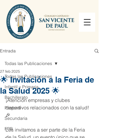
Entrada
Todas las Publicaciones
27 feb 2025
Todas las Publicaciones
🌟 Invitación a la Feria de
Infantil y Primaria
la Salud 2025 🌟
Bachillerato
¡Atención empresas y clubes 
deportivos relacionados con la salud! 
Pastoral
🎉
Secundaria
FPB
Les invitamos a ser parte de la Feria 
de la Salud, un evento único que se 