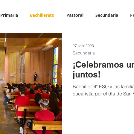
y Primaria
Bachillerato
Pastoral
Secundaria
F
27 sept 2023
Secundaria
¡Celebramos un
juntos!
Bachiller, 4º ESO y las fami
eucaristía por el día de San 