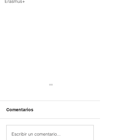
Erasmus+
Comentarios
Escribir un comentario...
Extraescolar patinaje y
Extraescolar de