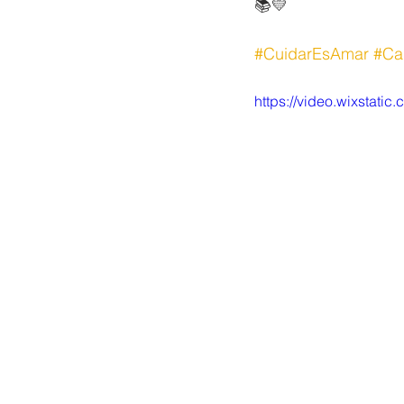
📚💛
#CuidarEsAmar
#Ca
https://video.wixsta