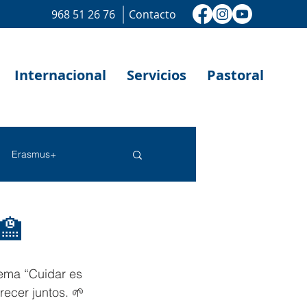
968 51 26 76
Contacto
Internacional
Servicios
Pastoral
Erasmus+
🏫
lema “Cuidar es 
ecer juntos. 🌱