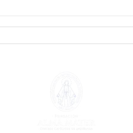
Extraescolar patinaje y
Extr
🤖
hockey línea 🏒🛼