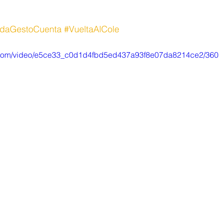
daGestoCuenta
#VueltaAlCole
tic.com/video/e5ce33_c0d1d4fbd5ed437a93f8e07da8214ce2/360