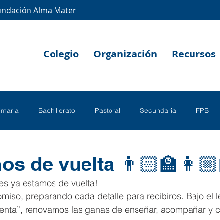
undación Alma Mater
Colegio
Organización
Recursos
rimaria
Bachillerato
Pastoral
Secundaria
FPB
os de vuelta 👨🏻‍🏫👩🏼‍
fes ya estamos de vuelta!
miso, preparando cada detalle para recibiros. Bajo el 
enta”, renovamos las ganas de enseñar, acompañar y cr