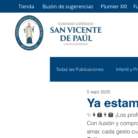
Tienda
Buzón de sugerencias
Plumier XXI
F
Todas las Publicaciones
Infantil y P
5 sept 2025
Ya estam
✨👩‍🏫👨‍🏫 ¡Los pro
Con ilusión y compro
amar, cada gesto cu