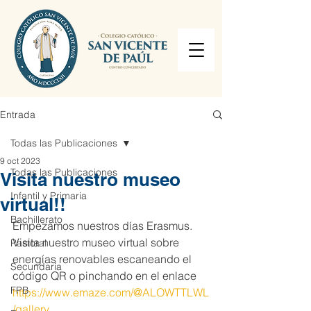
Entrada
Todas las Publicaciones
9 oct 2023
Todas las Publicaciones
Visita nuestro museo
Infantil y Primaria
virtual!!
Bachillerato
Empezamos nuestros días Erasmus. 
Visita nuestro museo virtual sobre 
Pastoral
energías renovables escaneando el 
Secundaria
código QR o pinchando en el enlace
FPB
https://www.emaze.com/@ALOWTTLWL
/gallery