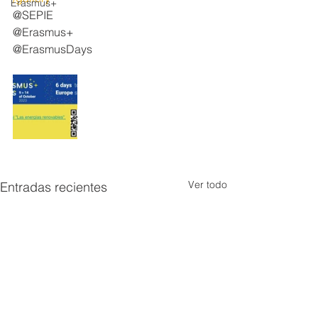
Erasmus+
@SEPIE
@Erasmus+
@ErasmusDays 
Ver todo
Entradas recientes