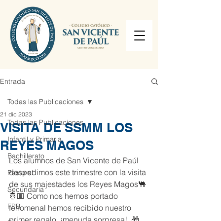
Entrada
Todas las Publicaciones
21 dic 2023
Todas las Publicaciones
VISITA DE SSMM LOS
Infantil y Primaria
REYES MAGOS
Bachillerato
Los alumnos de San Vicente de Paúl 
despedimos este trimestre con la visita 
Pastoral
de sus majestades los Reyes Magos🐫
Secundaria
🤴🏼 Como nos hemos portado 
FPB
fenomenal hemos recibido nuestro 
primer regalo, ¡menuda sorpresa!. 🎁