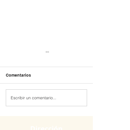
Comentarios
Escribir un comentario...
Extraescolar patinaje y
Extraescolar de
Robótica 🤖
hockey línea 🏒🛼
Dirección