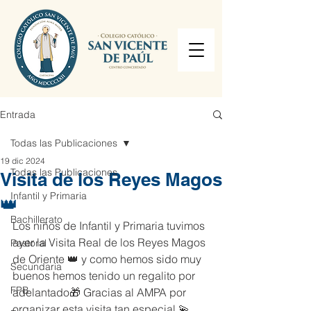
Entrada
Todas las Publicaciones
19 dic 2024
Todas las Publicaciones
Visita de los Reyes Magos
Infantil y Primaria
👑
Bachillerato
Los niños de Infantil y Primaria tuvimos 
ayer la Visita Real de los Reyes Magos 
Pastoral
de Oriente 👑 y como hemos sido muy 
Secundaria
buenos hemos tenido un regalito por 
FPB
adelantado🎁 Gracias al AMPA por 
organizar esta visita tan especial 💫