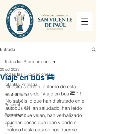
Entrada
Todas las Publicaciones
20 oct 2023
Todas las Publicaciones
Viaje en bus 🚎
Infantil y Primaria
Nuestra salida al entorno de esta 
semana ha sido “Viaje en bus 🚎 “!!! 
Bachillerato
No sabéis lo que han disfrutado en el 
Pastoral
autobús 😃Han saludado, han leído 
Secundaria
carteles que veían, han verbalizado 
muchas cosas que iban viendo e 
FPB
incluso hasta casi se nos duerme 