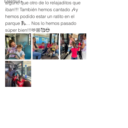
Erasmus+
alguno que otro de lo relajaditos que 
iban!!! También hemos cantado 🎶y 
hemos podido estar un ratito en el 
parque 🛝… Nos lo hemos pasado 
súper bien!!!🫶🏼🥰😍