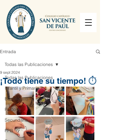
Entrada
Todas las Publicaciones
9 sept 2024
Todas las Publicaciones
¡Todo tiene su tiempo! ⏱️
Infantil y Primaria
Bachillerato
Pastoral
Secundaria
FPB