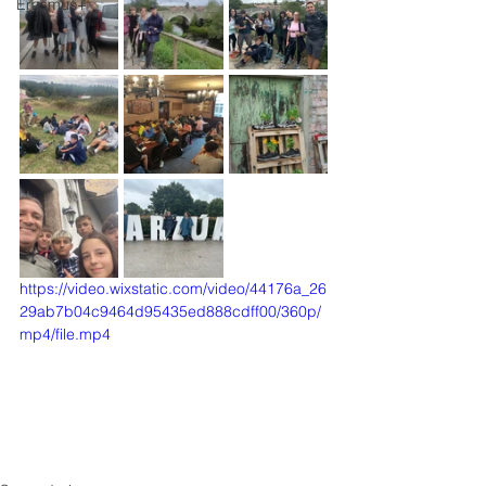
Erasmus+
https://video.wixstatic.com/video/44176a_26
29ab7b04c9464d95435ed888cdff00/360p/
mp4/file.mp4