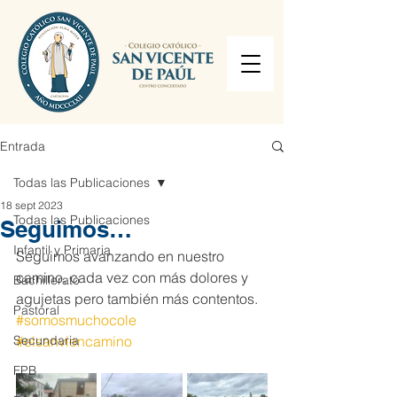
Entrada
Todas las Publicaciones
18 sept 2023
Todas las Publicaciones
Seguimos…
Infantil y Primaria
Seguimos avanzando en nuestro 
camino, cada vez con más dolores y 
Bachillerato
agujetas pero también más contentos.
Pastoral
#somosmuchocole
Secundaria
#elsanviencamino
FPB