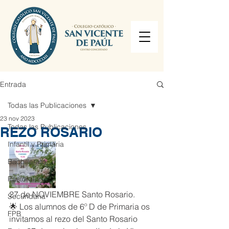
Entrada
Todas las Publicaciones
23 nov 2023
Todas las Publicaciones
REZO ROSARIO
Infantil y Primaria
Bachillerato
Pastoral
27 de NOVIEMBRE Santo Rosario.
Secundaria
🌟 Los alumnos de 6º D de Primaria os 
FPB
invitamos al rezo del Santo Rosario 