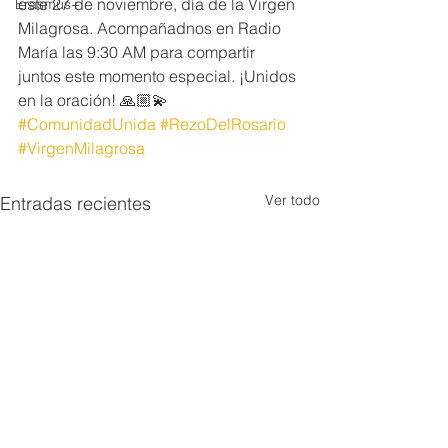
este 27 de noviembre, día de la Virgen 
Erasmus+
Milagrosa. Acompañadnos en Radio 
María las 9:30 AM para compartir 
juntos este momento especial. ¡Unidos 
en la oración! 🙏🏼💫 
#ComunidadUnida
#RezoDelRosario
#VirgenMilagrosa
Ver todo
Entradas recientes