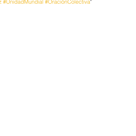
z
#UnidadMundial
#OraciónColectiva
"