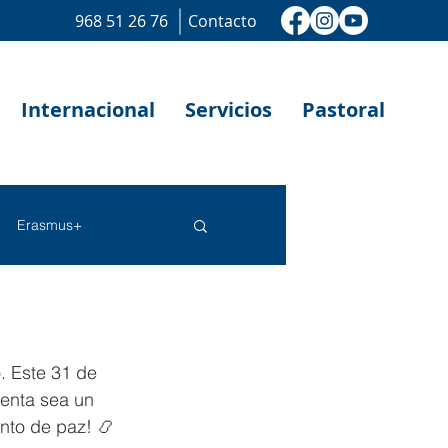
968 51 26 76
Contacto
Internacional
Servicios
Pastoral
Erasmus+
. Este 31 de 
uenta sea un 
nto de paz! 📿