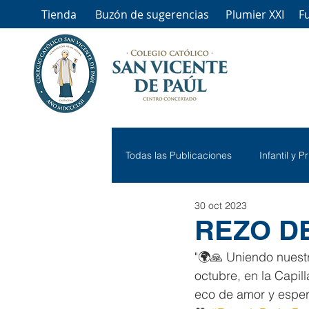
Tienda
Buzón de sugerencias
Plumier XXI
F
Todas las Publicaciones
Infantil y P
30 oct 2023
REZO D
"🌍🙏 Uniendo nuest
octubre, en la Capil
eco de amor y esper