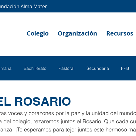
undación Alma Mater
Colegio
Organización
Recursos
rimaria
Bachillerato
Pastoral
Secundaria
FPB
EL ROSARIO
ras voces y corazones por la paz y la unidad del mundo
la del colegio, rezaremos juntos el Rosario. Que cada c
anza. ¡Te esperamos para tejer juntos este hermoso ma