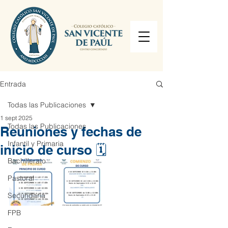
Entrada
Todas las Publicaciones
1 sept 2025
Todas las Publicaciones
Reuniones y fechas de
Infantil y Primaria
inicio de curso 🗓️
Bachillerato
Pastoral
Secundaria
FPB