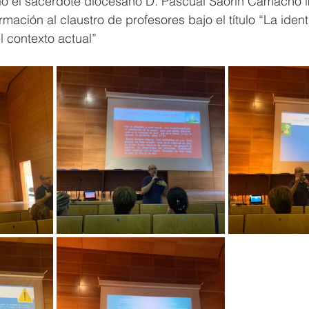
io el sacerdote diocesano D. Pascual Saorin Camacho i
mación al claustro de profesores bajo el título “La ident
l contexto actual” 