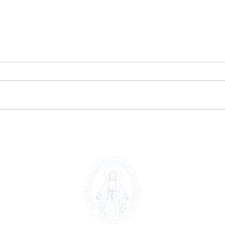
Extraescolar patinaje y
Extr
🤖
hockey línea 🏒🛼