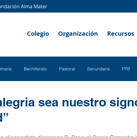
undación Alma Mater
Colegio
Organización
Recursos
rimaria
Bachillerato
Pastoral
Secundaria
FPB
alegria sea nuestro sign
d”