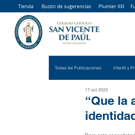
Tienda
Buzón de sugerencias
Plumier XXI
F
Todas las Publicaciones
Infantil y P
17 oct 2023
“Que la 
identida