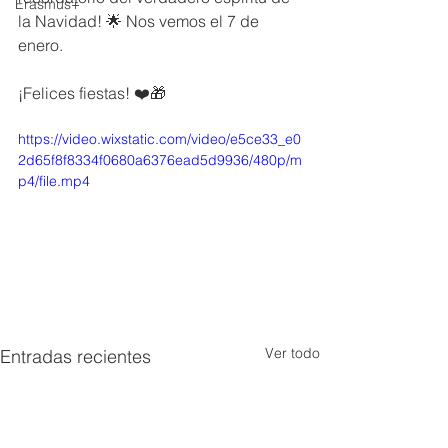
Erasmus+
la Navidad! 🌟 Nos vemos el 7 de 
enero. 
¡Felices fiestas! ❤️🎁
https://video.wixstatic.com/video/e5ce33_e0
2d65f8f8334f0680a6376ead5d9936/480p/m
p4/file.mp4
Ver todo
Entradas recientes