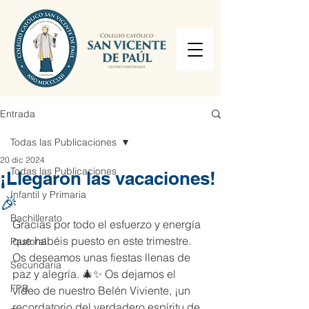
Entrada
Todas las Publicaciones
20 dic 2024
Todas las Publicaciones
¡Llegaron las vacaciones!
Infantil y Primaria
🎉
Bachillerato
Gracias por todo el esfuerzo y energía 
que habéis puesto en este trimestre. 
Pastoral
Os deseamos unas fiestas llenas de 
Secundaria
paz y alegría. 🎄✨ Os dejamos el 
FPB
vídeo de nuestro Belén Viviente, ¡un 
recordatorio del verdadero espíritu de 