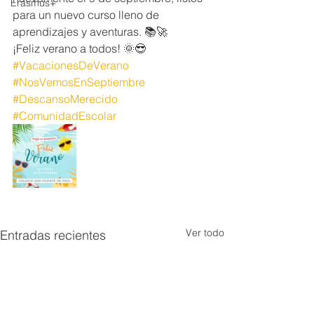
Erasmus+
para un nuevo curso lleno de 
aprendizajes y aventuras. 📚🚀
¡Feliz verano a todos! 🌞😎
#VacacionesDeVerano
#NosVemosEnSeptiembre
#DescansoMerecido
#ComunidadEscolar
Ver todo
Entradas recientes