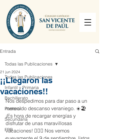
Entrada
Todas las Publicaciones
21 jun 2024
Todas las Publicaciones
¡¡Llegaron las
Infantil y Primaria
vacaciones!!
Bachillerato
Nos despedimos para dar paso a un 
merecido descanso veraniego. ☀️🏖️ 
Pastoral
¡Es hora de recargar energías y 
Secundaria
disfrutar de unas maravillosas 
FPB
vacaciones! 🏄‍♂️🌸 Nos vemos 
nuevamente el 9 de septiembre, listos 