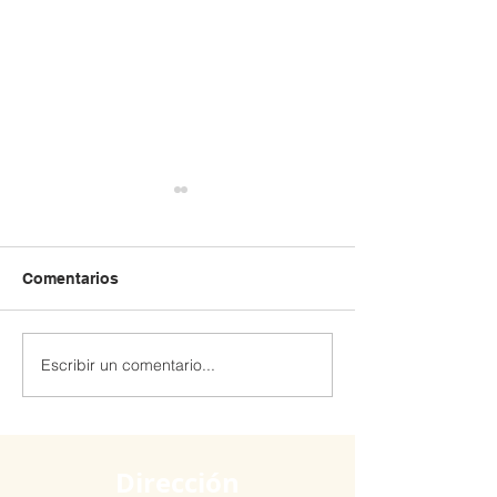
Comentarios
Escribir un comentario...
Extraescolar patinaje y
Extraescolar de
Robótica 🤖
hockey línea 🏒🛼
Dirección