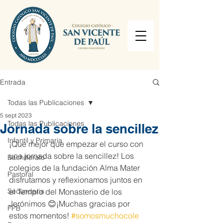
Entrada
Todas las Publicaciones
5 sept 2023
Todas las Publicaciones
Jornada sobre la sencillez
Infantil y Primaria
¡Que mejor que empezar el curso con 
una jornada sobre la sencillez! Los 
Bachillerato
colegios de la fundación Alma Mater 
Pastoral
disfrutamos y reflexionamos juntos en 
Secundaria
el Templo del Monasterio de los 
Jerónimos 😊¡Muchas gracias por 
FPB
estos momentos! 
#somosmuchocole