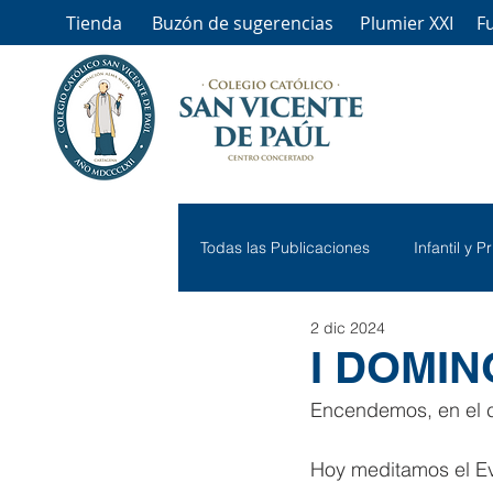
Tienda
Buzón de sugerencias
Plumier XXI
F
Todas las Publicaciones
Infantil y P
2 dic 2024
I DOMIN
Encendemos, en el col
Hoy meditamos el Ev