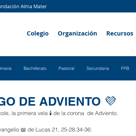
undación Alma Mater
Colegio
Organización
Recursos
rimaria
Bachillerato
Pastoral
Secundaria
FPB
GO DE ADVIENTO 💜
e, la primera vela 🕯️ de la corona  de Adviento. 
angelio 📖 de Lucas 21, 25-28.34-36: