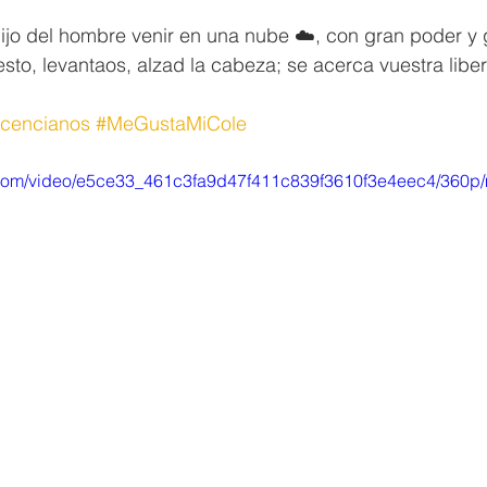
ijo del hombre venir en una nube ☁️, con gran poder y 
to, levantaos, alzad la cabeza; se acerca vuestra liber
cencianos
#MeGustaMiCole
ic.com/video/e5ce33_461c3fa9d47f411c839f3610f3e4eec4/360p/