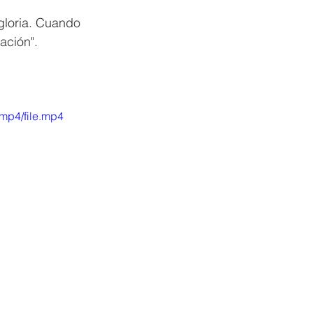
gloria. Cuando 
ación".
mp4/file.mp4