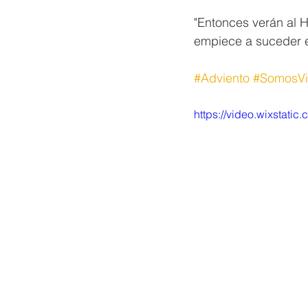
"Entonces verán al H
empiece a suceder es
#Adviento
#SomosVi
https://video.wixstat