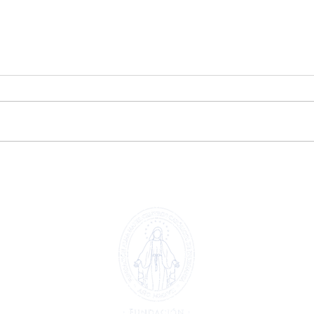
Extraescolar patinaje y
Extr
🤖
hockey línea 🏒🛼