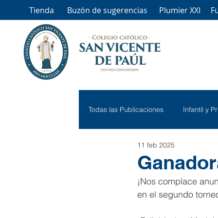
Tienda
Buzón de sugerencias
Plumier XXI
F
Todas las Publicaciones
Infantil y P
11 feb 2025
Ganadora
¡Nos complace anunc
en el segundo torneo