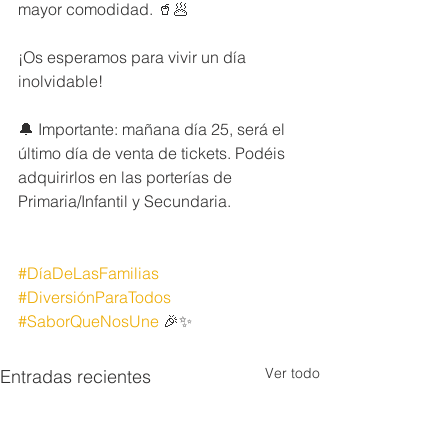
mayor comodidad. 🥤🥟 
¡Os esperamos para vivir un día 
inolvidable! 
🔔 Importante: mañana día 25, será el 
último día de venta de tickets. Podéis 
adquirirlos en las porterías de 
Primaria/Infantil y Secundaria.
#DíaDeLasFamilias
#DiversiónParaTodos
#SaborQueNosUne
 🎉✨
Ver todo
Entradas recientes