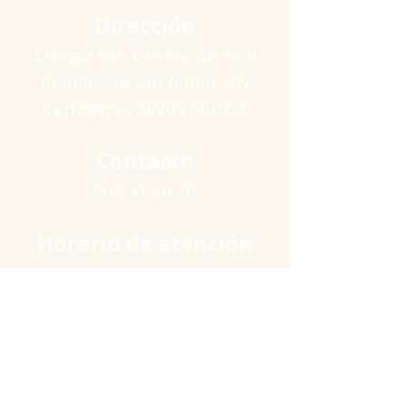
Dirección
Colegio San Vicente de Paúl
Rambla de San Antón S/N
Cartagena​, 30205 Murcia
Contacto
968 51 26 76
Horario de atención
Lunes a viernes
09:00 a 11:00 horas