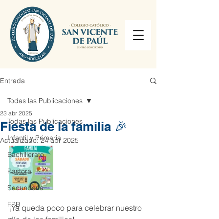
Entrada
Todas las Publicaciones
23 abr 2025
Todas las Publicaciones
Fiesta de la familia 🎉
Infantil y Primaria
Actualizado:
24 abr 2025
Bachillerato
Pastoral
Secundaria
FPB
¡Ya queda poco para celebrar nuestro 