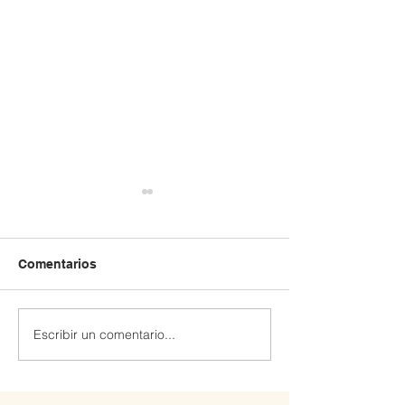
Comentarios
Escribir un comentario...
Extraescolar patinaje y
Extraescolar de
Robótica 🤖
hockey línea 🏒🛼