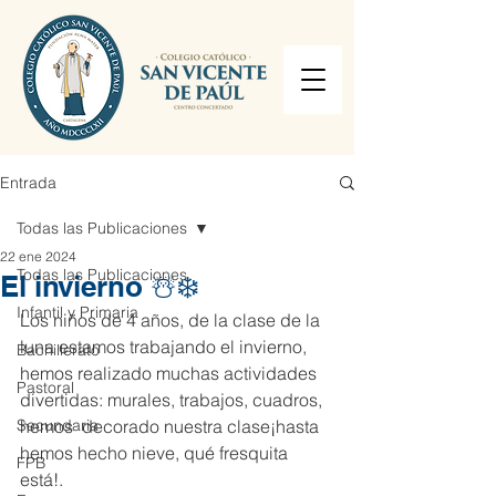
Entrada
Todas las Publicaciones
22 ene 2024
Todas las Publicaciones
El invierno ☃️❄️
Infantil y Primaria
Los niños de 4 años, de la clase de la 
luna estamos trabajando el invierno, 
Bachillerato
hemos realizado muchas actividades 
Pastoral
divertidas: murales, trabajos, cuadros, 
Secundaria
hemos  decorado nuestra clase¡hasta 
hemos hecho nieve, qué fresquita 
FPB
está!.