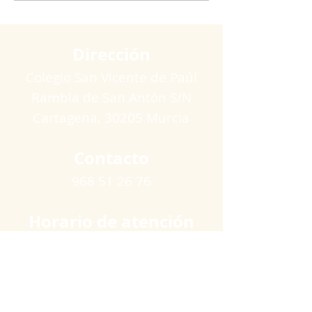
Dirección
Colegio San Vicente de Paúl
Rambla de San Antón S/N
Cartagena​, 30205 Murcia
Contacto
968 51 26 76
Horario de atención
Lunes a viernes
09:00 a 11:00 horas