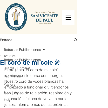
Entrada
Todas las Publicaciones
18 oct 2024
Todas las Publicaciones
El coro de mi cole 🎤
Infantil y Primaria
El proyecto "El coro de mi cole" 
comienza este curso con energía. 
Bachillerato
Nuestro coro de voces blancas ha 
Pastoral
empezado a funcionar divirtiéndonos 
Secundaria
con juegos de relajación, respiración y 
entonación, felices de volver a cantar 
FPB
juntos. Informaremos de las próximas 