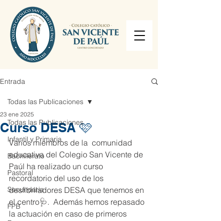
Entrada
Todas las Publicaciones
23 ene 2025
Todas las Publicaciones
Curso DESA 🩷
Infantil y Primaria
Varios miembros de la  comunidad 
educativa del Colegio San Vicente de 
Bachillerato
Paúl ha realizado un curso 
Pastoral
recordatorio del uso de los 
Secundaria
desfibriladores DESA que tenemos en 
el centro🩺.  Además hemos repasado 
FPB
la actuación en caso de primeros 