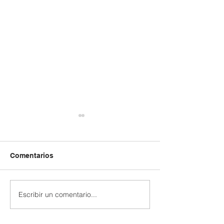
Comentarios
Escribir un comentario...
Extraescolar patinaje y
Extraescolar de
Robótica 🤖
hockey línea 🏒🛼