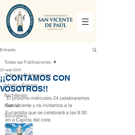
Entrada
Todas las Publicaciones
22 sept 2025
Todas las Publicaciones
¡¡CONTAMOS CON
Infantil y Primaria
VOSOTROS!!
Bachillerato
 El próximo miércoles 24 celebraremos 
San Vicente y os invitamos a la 
Pastoral
Eucaristía que se celebrará a las 8:30 
Secundaria
en a Capilla del cole.
FPB