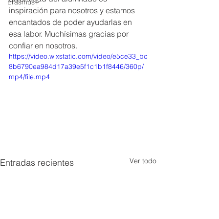
Erasmus+
inspiración para nosotros y estamos 
encantados de poder ayudarlas en 
esa labor. Muchísimas gracias por 
confiar en nosotros.
https://video.wixstatic.com/video/e5ce33_bc
8b6790ea984d17a39e5f1c1b1f8446/360p/
mp4/file.mp4
Ver todo
Entradas recientes