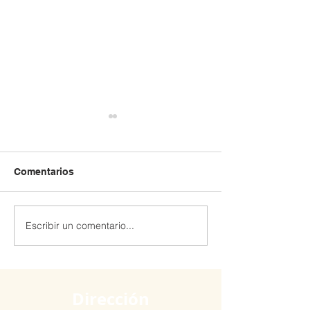
Comentarios
Escribir un comentario...
Extraescolar patinaje y
Extraescolar de
Robótica 🤖
hockey línea 🏒🛼
Dirección