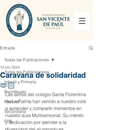
Entrada
Todas las Publicaciones
13 nov 2024
Todas las Publicaciones
Caravana de solidaridad
Infantil y Primaria
🫶🏻
Bachillerato
Las seños del colegio Santa Florentina 
de La Palma han venido a nuestro cole 
Pastoral
a aprender y compartir momentos en 
Secundaria
nuestro aula Multisensorial. Su interés 
FPB
y dedicación por atender a la 
diversidad del alumnado es 