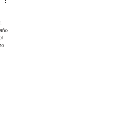
a 
año 
l. 
no 