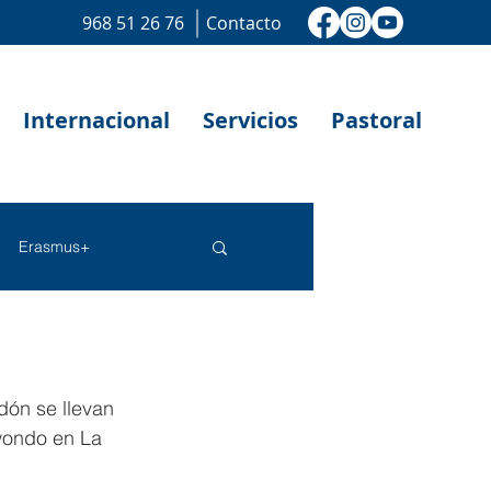
968 51 26 76
Contacto
Internacional
Servicios
Pastoral
Erasmus+
ón se llevan 
wondo en La 