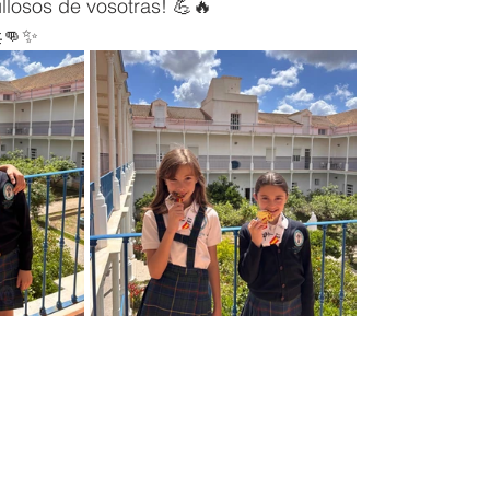
losos de vosotras! 💪🔥  
🚀👊✨