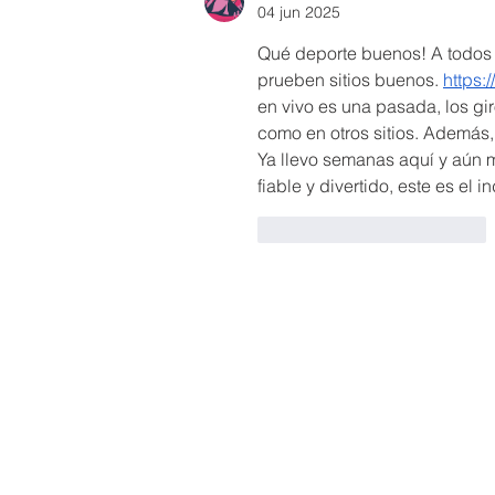
04 jun 2025
Qué deporte buenos! A todos l
prueben sitios buenos. 
https:
en vivo es una pasada, los gi
como en otros sitios. Además,
Ya llevo semanas aquí y aún 
fiable y divertido, este es el i
Me gusta
Reaccionar
Dirección
Colegio San Vicente de Paúl
Rambla de San Antón S/N
Cartagena​, 30205 Murcia