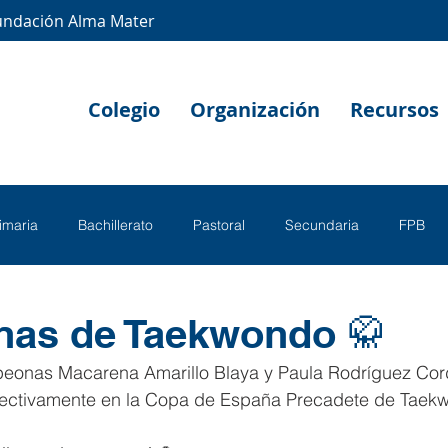
undación Alma Mater
Colegio
Organización
Recursos
rimaria
Bachillerato
Pastoral
Secundaria
FPB
as de Taekwondo 🥋
eonas Macarena Amarillo Blaya y Paula Rodríguez Cord
espectivamente en la Copa de España Precadete de Taek