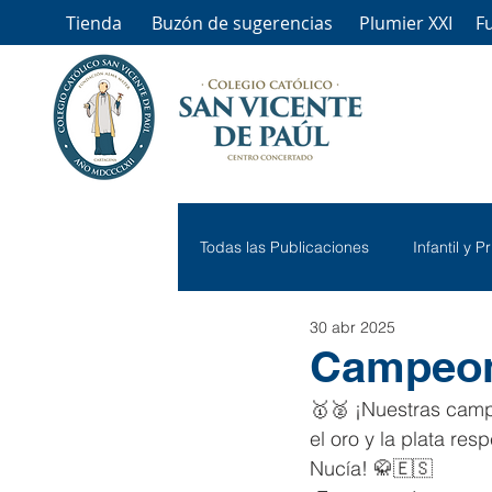
Tienda
Buzón de sugerencias
Plumier XXI
F
Todas las Publicaciones
Infantil y P
30 abr 2025
Campeon
🥇🥈 ¡Nuestras camp
el oro y la plata r
Nucía! 🥋🇪🇸  