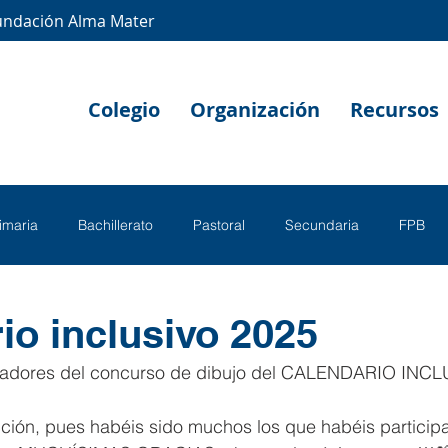
undación Alma Mater
Colegio
Organización
Recursos
rimaria
Bachillerato
Pastoral
Secundaria
FPB
io inclusivo 2025
nadores del concurso de dibujo del CALENDARIO INCLU
lección, pues habéis sido muchos los que habéis particip