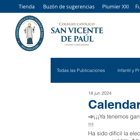
Tienda
Buzón de sugerencias
Plumier XXI
F
Todas las Publicaciones
Infantil y P
18 jun 2024
Calendar
📣¡¡¡Ya tenemos ga
!!!
Ha sido difícil la e