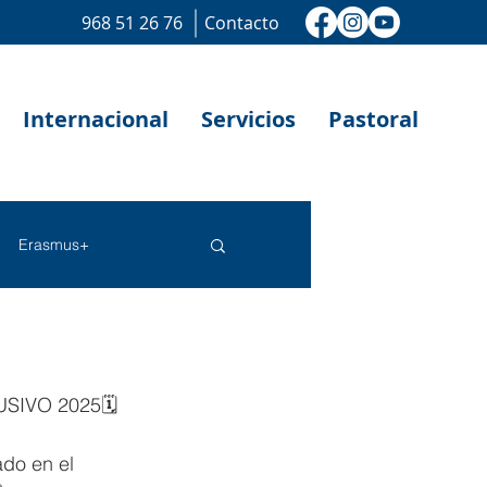
968 51 26 76
Contacto
Internacional
Servicios
Pastoral
Erasmus+
SIVO 2025🗓️ 
ado en el 