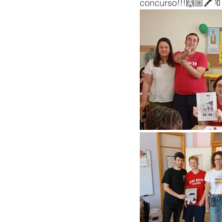
concurso!!!🙌🏼🖍️