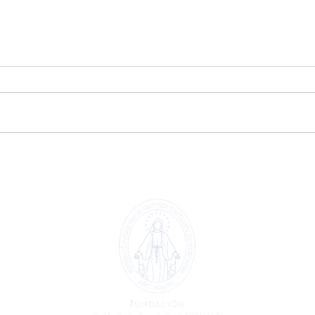
Extraescolar patinaje y
Extr
🤖
hockey línea 🏒🛼