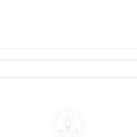
Palomas de colores por la
Visi
pato
Paz 🕊️🌈