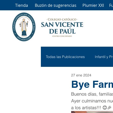
Tienda
Buzón de sugerencias
Plumier XXI
F
Todas las Publicaciones
Infantil y P
27 ene 2024
Bye Far
Buenos días, familia
Ayer culminamos nue
a los artistas!!! 😊🎉