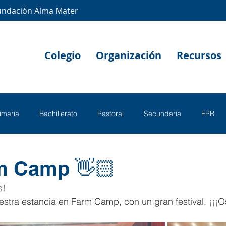
undación Alma Mater
Colegio
Organización
Recursos
rimaria
Bachillerato
Pastoral
Secundaria
FPB
m Camp 👋🏻
s!
stra estancia en Farm Camp, con un gran festival. ¡¡¡