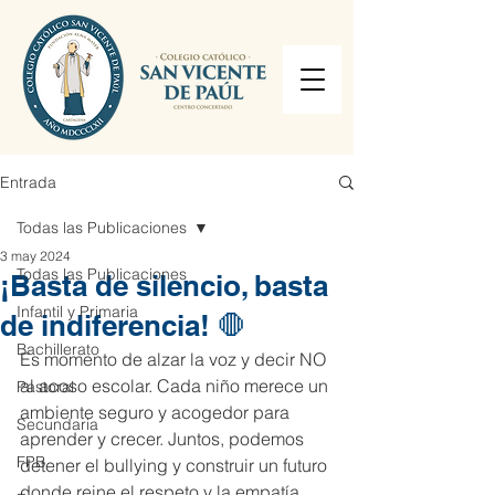
Entrada
Todas las Publicaciones
3 may 2024
Todas las Publicaciones
¡Basta de silencio, basta
Infantil y Primaria
de indiferencia! 🛑
Bachillerato
Es momento de alzar la voz y decir NO 
al acoso escolar. Cada niño merece un 
Pastoral
ambiente seguro y acogedor para 
Secundaria
aprender y crecer. Juntos, podemos 
FPB
detener el bullying y construir un futuro 
donde reine el respeto y la empatía. 