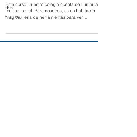
Este curso, nuestro colegio cuenta con un aula
FPB
multisensorial. Para nosotros, es un habitación
Erasmus+
mágica, llena de herramientas para ver,...