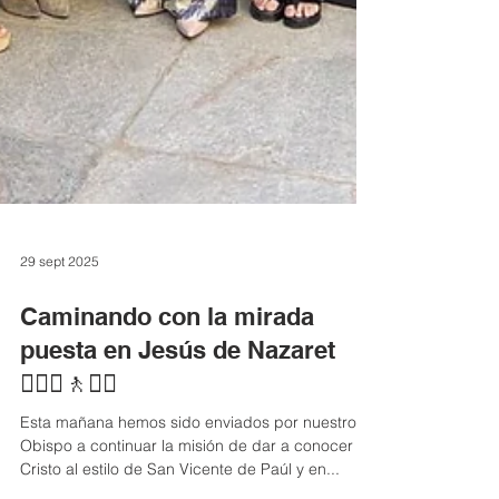
29 sept 2025
Caminando con la mirada
puesta en Jesús de Nazaret
🚶🏻‍♀️🚶🚶‍♂️