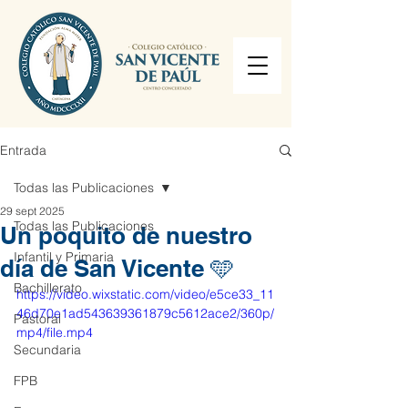
Entrada
Todas las Publicaciones
29 sept 2025
Todas las Publicaciones
Un poquito de nuestro
Infantil y Primaria
día de San Vicente 🩵
Bachillerato
https://video.wixstatic.com/video/e5ce33_11
46d70e1ad543639361879c5612ace2/360p/
Pastoral
mp4/file.mp4
Secundaria
FPB