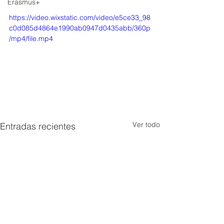
Erasmus+
https://video.wixstatic.com/video/e5ce33_98
c0d085d4864e1990ab0947d0435abb/360p
/mp4/file.mp4
Ver todo
Entradas recientes