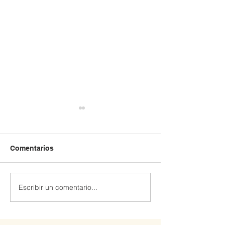
Comentarios
Escribir un comentario...
Extraescolar patinaje y
Extraescolar de
Robótica 🤖
hockey línea 🏒🛼