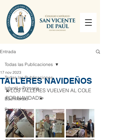
Entrada
Todas las Publicaciones
17 nov 2023
Todas las Publicaciones
TALLERES NAVIDEÑOS
Infantil y Primaria
💫LOS TALLERES VUELVEN AL COLE 
POR NAVIDAD💫
Bachillerato
Pastoral
Secundaria
FPB