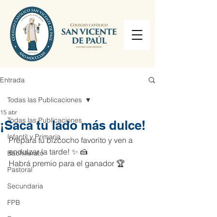
Entrada
Todas las Publicaciones
15 abr
Todas las Publicaciones
¡Saca tu lado más dulce!
Infantil y Primaria
Prepara tu bizcocho favorito y ven a 
endulzar la tarde! ✨ 🍰
Bachillerato
Habrá premio para el ganador 🏆
Pastoral
Secundaria
FPB