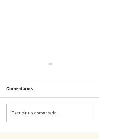
Comentarios
Escribir un comentario...
Extraescolar patinaje y
Extraescolar de
Robótica 🤖
hockey línea 🏒🛼