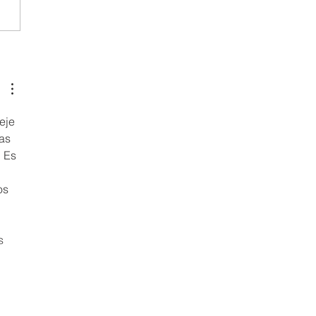
aescolar de Robótica
eje 
as 
 Es 
os 
 
s 