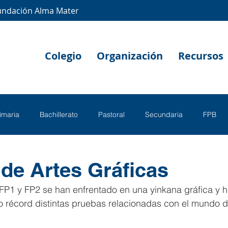
undación Alma Mater
Colegio
Organización
Recursos
rimaria
Bachillerato
Pastoral
Secundaria
FPB
de Artes Gráficas
FP1 y FP2 se han enfrentado en una yinkana gráfica y h
 récord distintas pruebas relacionadas con el mundo de