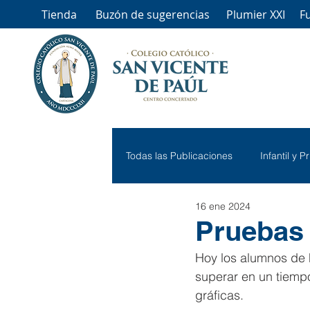
Tienda
Buzón de sugerencias
Plumier XXI
F
Todas las Publicaciones
Infantil y P
16 ene 2024
Pruebas 
Hoy los alumnos de 
superar en un tiempo
gráficas.