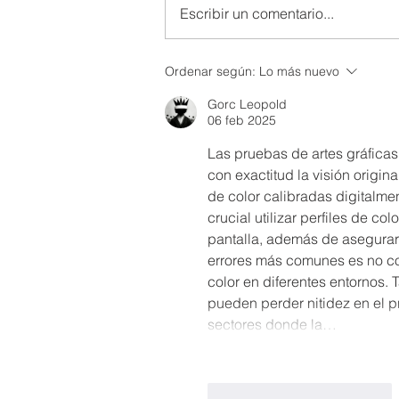
Escribir un comentario...
Talleres Musicales 🎶
Ordenar según:
Lo más nuevo
Gorc Leopold
06 feb 2025
Las pruebas de artes gráficas
con exactitud la visión origin
de color calibradas digitalmen
crucial utilizar perfiles de 
pantalla, además de asegurar
errores más comunes es no co
color en diferentes entornos. 
pueden perder nitidez en el pr
sectores donde la…
Me gusta
Reaccionar