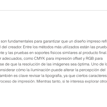
Extraescolar patinaje y
Extr
🤖
hockey línea 🏒🛼
 son fundamentales para garantizar que un diseño impreso refl
al del creador. Entre los métodos más utilizados están las prueb
te y las pruebas en soportes físicos similares al producto final.
color adecuados, como CMYK para impresión offset y RGB para 
se de que la resolución de las imágenes sea óptima. Uno de l
nsiderar cómo la iluminación puede alterar la percepción del 
También es clave revisar la tipografía, ya que ciertos caracteres
oceso de impresión. Mientras tanto, si te interesa explorar otro
Mostrar más