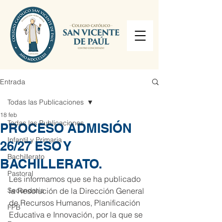
Entrada
Todas las Publicaciones
18 feb
Todas las Publicaciones
PROCESO ADMISIÓN
Infantil y Primaria
26/27 ESO Y
Bachillerato
BACHILLERATO.
Pastoral
Les informamos que se ha publicado 
Secundaria
la Resolución de la Dirección General 
de Recursos Humanos, Planificación 
FPB
Educativa e Innovación, por la que se 