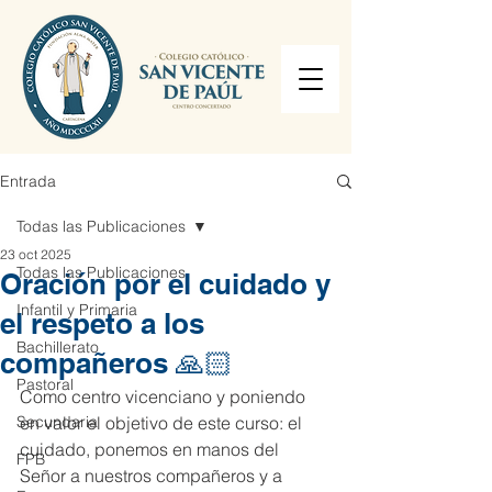
Entrada
Todas las Publicaciones
23 oct 2025
Todas las Publicaciones
Oración por el cuidado y
Infantil y Primaria
el respeto a los
Bachillerato
compañeros 🙏🏻
Pastoral
Como centro vicenciano y poniendo 
Secundaria
en valor el objetivo de este curso: el 
cuidado, ponemos en manos del 
FPB
Señor a nuestros compañeros y a 