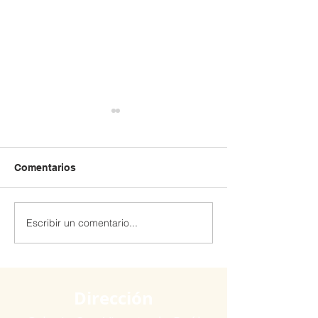
Comentarios
Escribir un comentario...
Extraescolar patinaje y
Extraescolar de
Robótica 🤖
hockey línea 🏒🛼
Dirección