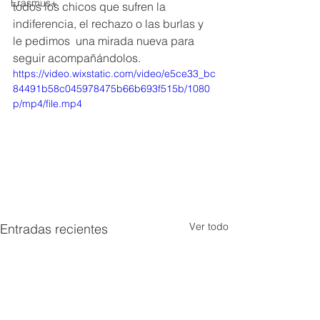
Erasmus+
todos los chicos que sufren la 
indiferencia, el rechazo o las burlas y 
le pedimos  una mirada nueva para 
seguir acompañándolos.
https://video.wixstatic.com/video/e5ce33_bc
84491b58c045978475b66b693f515b/1080
p/mp4/file.mp4
Ver todo
Entradas recientes