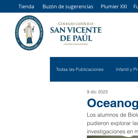
Tienda
Buzón de sugerencias
Plumier XXI
F
Todas las Publicaciones
Infantil y P
9 dic 2023
Oceanogr
Los alumnos de Biolo
pudieron explorar la
investigaciones en m