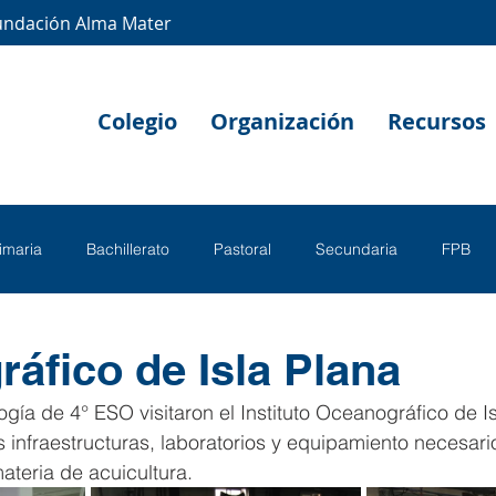
undación Alma Mater
Colegio
Organización
Recursos
rimaria
Bachillerato
Pastoral
Secundaria
FPB
áfico de Isla Plana
gía de 4° ESO visitaron el Instituto Oceanográfico de Is
s infraestructuras, laboratorios y equipamiento necesari
ateria de acuicultura.