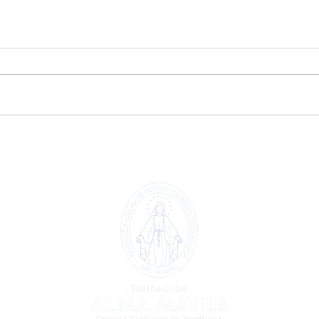
Extraescolar patinaje y
Extr
🤖
hockey línea 🏒🛼