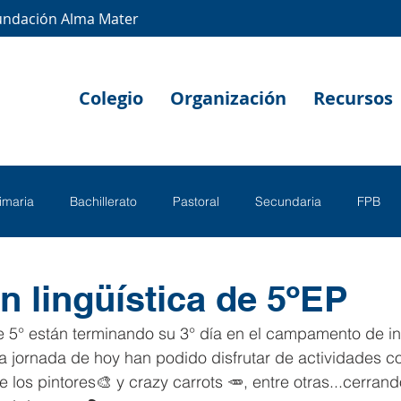
undación Alma Mater
Colegio
Organización
Recursos
rimaria
Bachillerato
Pastoral
Secundaria
FPB
n lingüística de 5ºEP
 5° están terminando su 3° día en el campamento de i
 la jornada de hoy han podido disfrutar de actividades 
 los pintores🎨 y crazy carrots 🥕, entre otras...cerrand