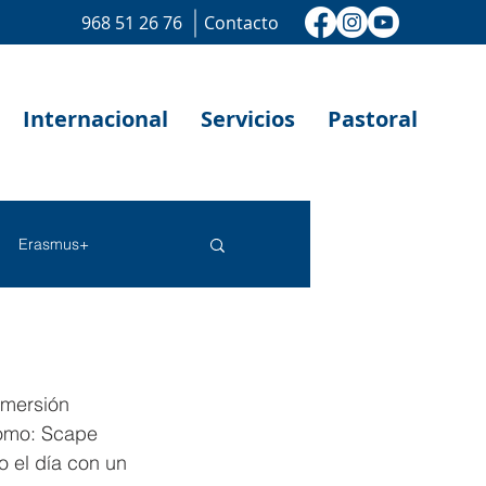
968 51 26 76
Contacto
Internacional
Servicios
Pastoral
Erasmus+
nmersión 
como: Scape 
o el día con un 