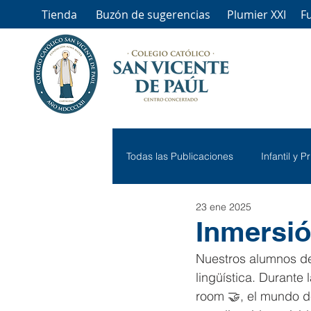
Tienda
Buzón de sugerencias
Plumier XXI
F
Todas las Publicaciones
Infantil y P
23 ene 2025
Inmersió
Nuestros alumnos de
lingüística. Durante
room 🤝, el mundo de