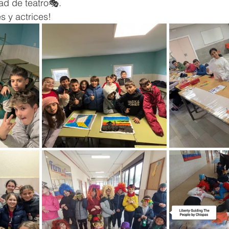
dad de teatro🎭.
s y actrices!