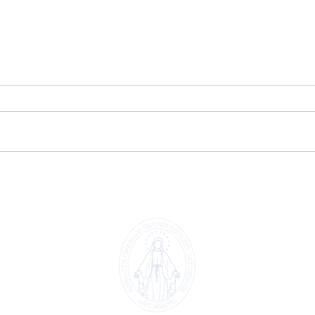
Extraescolar patinaje y
Extr
🤖
hockey línea 🏒🛼