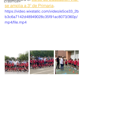
Erasmus+
se amplia a 3º de Primaria
.
https://video.wixstatic.com/video/e5ce33_2b
b3c6a7142d48949028c35f91ac8073/360p/
mp4/file.mp4