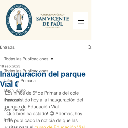
Entrada
Todas las Publicaciones
18 sept 2023
Todas las Publicaciones
Inauguración del parque
Infantil y Primaria
Vial 🚦
Bachillerato
Los niños de 5º de Primaria del cole 
han asistido hoy a la inauguración del 
Pastoral
parque de Educación Vial.
Secundaria
¡Qué bien ha estado! 😊 Además, hoy 
FPB
han publicado la noticia de que las 
visitas para el 
curso de Educación Vial 