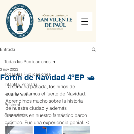
Entrada
Todas las Publicaciones
3 nov 2023
Todas las Publicaciones
Fortín de Navidad 4ºEP 🛥️
Infantil y Primaria
La semana pasada, los niños de 
cuarto visitamos el fuerte de Navidad. 
Bachillerato
Aprendimos mucho sobre la historia 
Pastoral
de nuestra ciudad y además 
Secundaria
paseamos en nuestro fantástico barco 
turístico. Fue una experiencia genial. 🚢
FPB