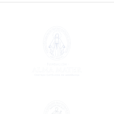
Extraescolar patinaje y
Extr
🤖
hockey línea 🏒🛼