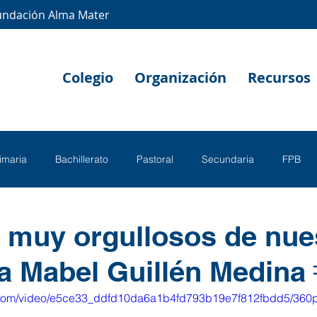
undación Alma Mater
Colegio
Organización
Recursos
rimaria
Bachillerato
Pastoral
Secundaria
FPB
muy orgullosos de nue
a Mabel Guillén Medina 
ic.com/video/e5ce33_ddfd10da6a1b4fd793b19e7f812fbdd5/360p