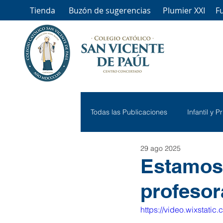
Tienda
Buzón de sugerencias
Plumier XXI
F
Todas las Publicaciones
Infantil y P
29 ago 2025
Estamos 
profesor
https://video.wixstat