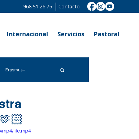
968 51 26 76
Contacto
Internacional
Servicios
Pastoral
Erasmus+
stra
🫶🏻
/mp4/file.mp4