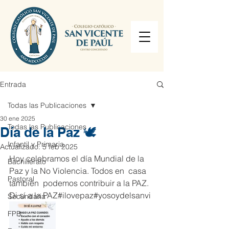
Entrada
Todas las Publicaciones
30 ene 2025
Todas las Publicaciones
Día de la Paz 🕊️
Infantil y Primaria
Actualizado:
5 feb 2025
Hoy celebramos el día Mundial de la 
Bachillerato
Paz y la No Violencia. Todos en  casa 
Pastoral
también  podemos contribuir a la PAZ. 
Di sí a la PAZ#ilovepaz#yosoydelsanvi
Secundaria
FPB