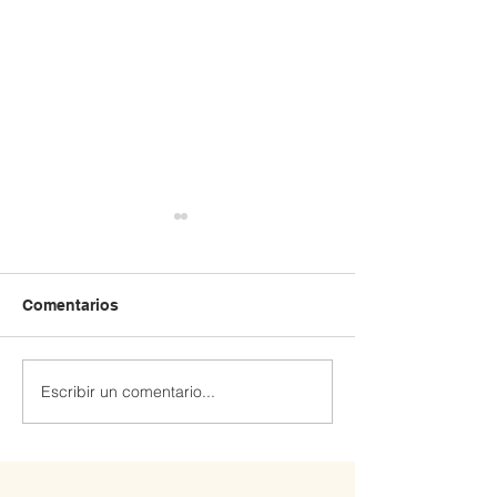
Comentarios
Escribir un comentario...
Extraescolar patinaje y
Extraescolar de
Robótica 🤖
hockey línea 🏒🛼