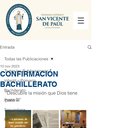
Entrada
Todas las Publicaciones
10 nov 2023
Todas las Publicaciones
CONFIRMACIÓN
Infantil y Primaria
BACHILLERATO
Bachillerato
“Descubre la misión que Dios tiene 
para TI”
Pastoral
Secundaria
FPB