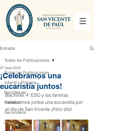
Entrada
Todas las Publicaciones
27 sept 2023
Todas las Publicaciones
¡Celebramos una
Infantil y Primaria
eucaristía juntos!
Bachillerato
Bachiller, 4º ESO y las familias 
celebramos juntos una eucaristía por 
Pastoral
el día de San Vicente ¡Feliz día! 
Secundaria
FPB