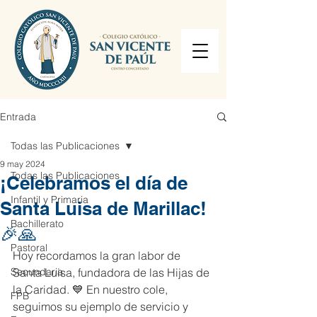
Entrada
Todas las Publicaciones
9 may 2024
Todas las Publicaciones
¡Celebramos el día de
Infantil y Primaria
Santa Luisa de Marillac!
Bachillerato
🎉🙏
Pastoral
Hoy recordamos la gran labor de 
Secundaria
Santa Luisa, fundadora de las Hijas de 
la Caridad. 💙 En nuestro cole, 
FPB
seguimos su ejemplo de servicio y 