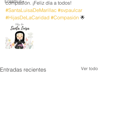
Erasmus+
compasión. ¡Feliz día a todos! 
#SantaLuisaDeMarillac
#svpaulcar
#HijasDeLaCaridad
#Compasión
 🌟
Ver todo
Entradas recientes