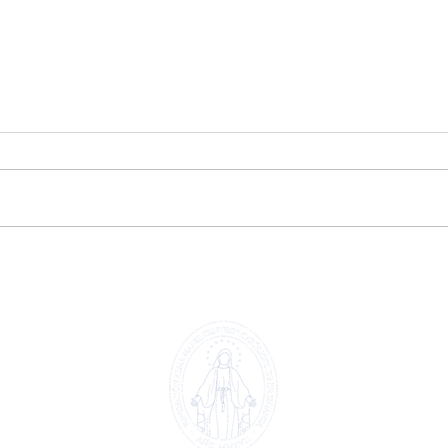
Palomas de colores por la
Visi
pato
Paz 🕊️🌈