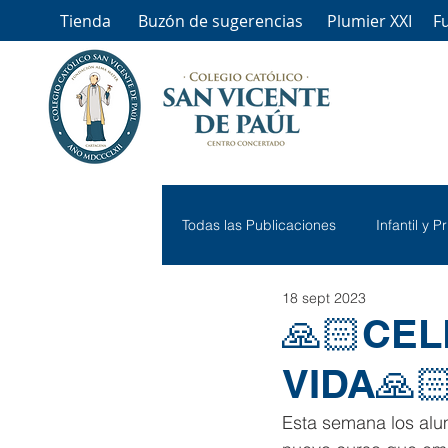
Tienda
Buzón de sugerencias
Plumier XXI
F
Todas las Publicaciones
Infantil y P
18 sept 2023
🙏🏻CE
VIDA🙏
Esta semana los alu