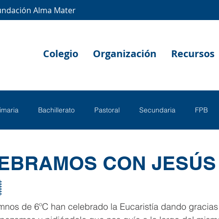
undación Alma Mater
Colegio
Organización
Recursos
rimaria
Bachillerato
Pastoral
Secundaria
FPB
LEBRAMOS CON JESÚS

mnos de 6ºC han celebrado la Eucaristía dando gracias 