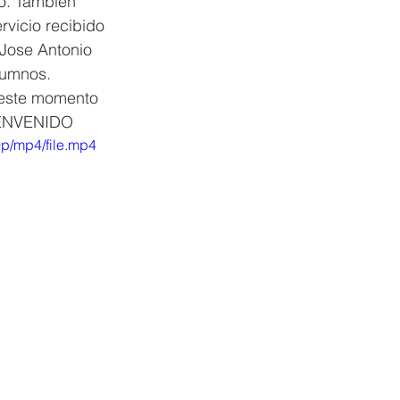
o. También 
vicio recibido 
 Jose Antonio 
lumnos. 
 este momento 
BIENVENIDO
p/mp4/file.mp4