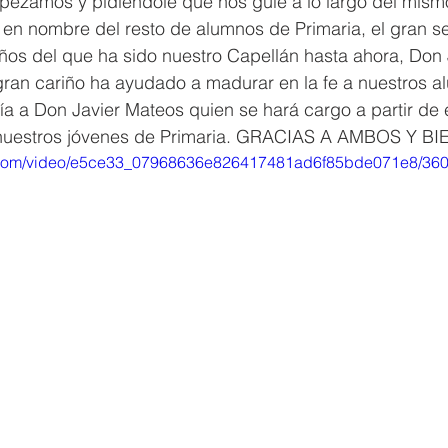
ezamos y pidiéndole que nos guíe a lo largo del mism
en nombre del resto de alumnos de Primaria, el gran ser
años del que ha sido nuestro Capellán hasta ahora, Don
gran cariño ha ayudado a madurar en la fe a nuestros a
ía a Don Javier Mateos quien se hará cargo a partir de
 nuestros jóvenes de Primaria. GRACIAS A AMBOS Y 
tic.com/video/e5ce33_07968636e826417481ad6f85bde071e8/360