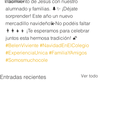
nacimiento de Jesús con nuestro 
Erasmus+
alumnado y familias. 🌲✨ ¡Déjate 
sorprender! Este año un nuevo 
mercadillo navideño💫No podéis faltar
👨‍👩‍👧‍👦 ¡Te esperamos para celebrar 
juntos esta hermosa tradición! 🌠 
#BelenViviente
#NavidadEnElColegio
#ExperienciaUnica
#FamiliaYAmigos
#Somosmuchocole
Ver todo
Entradas recientes