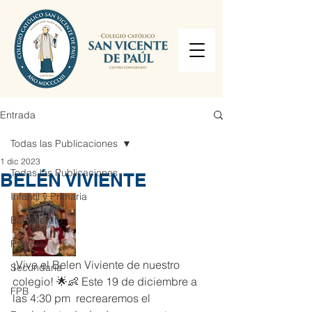
Entrada
Todas las Publicaciones
1 dic 2023
Todas las Publicaciones
BELÉN VIVIENTE
Infantil y Primaria
Bachillerato
Pastoral
¡Vive el Belen Viviente de nuestro 
Secundaria
colegio! 🌟👶 Este 19 de diciembre a 
FPB
las 4:30 pm  recrearemos el 