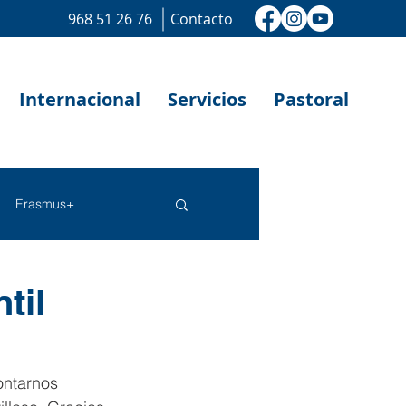
968 51 26 76
Contacto
Internacional
Servicios
Pastoral
Erasmus+
til
ontarnos 