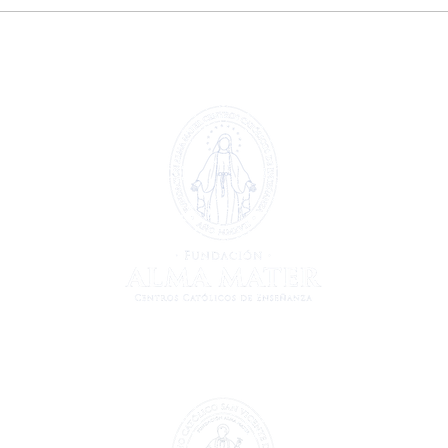
Extraescolar patinaje y
Extr
🤖
hockey línea 🏒🛼