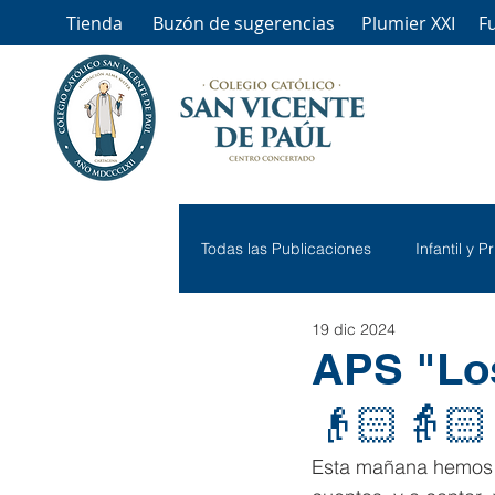
Tienda
Buzón de sugerencias
Plumier XXI
F
Todas las Publicaciones
Infantil y P
19 dic 2024
APS "Los
👴🏻👵🏻
Esta mañana hemos t