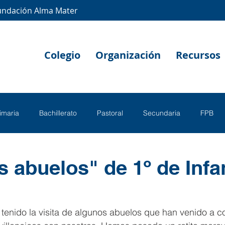
undación Alma Mater
Colegio
Organización
Recursos
rimaria
Bachillerato
Pastoral
Secundaria
FPB
 abuelos" de 1º de Infan
enido la visita de algunos abuelos que han venido a c