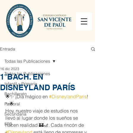
Entrada
Todas las Publicaciones
16 dic 2023
Todas las Publicaciones
1°BACH. EN
Infantil y Primaria
DISNEYLAND PARÍS
Bachillerato
🌟✨ ¡Día mágico en 
#DisneylandParis
! 
✨🌟
Pastoral
Hoy, nuestro viaje de estudios nos 
Secundaria
llevó al lugar donde los sueños se 
FPB
hacen realidad 🏰🎢. Cada rincón de 
#Disneyland
 está lleno de sorpresas y 