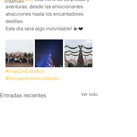
Erasmus+
aventuras, desde las emocionantes 
atracciones hasta los encantadores 
desfiles.
Este día será algo inolvidable! 💫❤️
#ViajeDeEstudios
#RecuerdosInolvidables
Ver todo
Entradas recientes